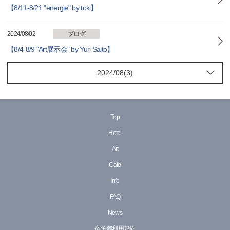
【8/11-8/21 "energie" by toki】
2024/08/02
ブログ
【8/4-8/9 "Art展示会" by Yuri Saito】
Top
Hotel
Art
Cafe
Info
FAQ
News
宿泊御利用規約