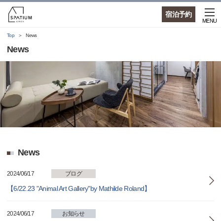
宿泊予約
MENU
Top
News
News
News
2024/06/17
ブログ
【6/22.23 "Animal Art Gallery"by Mathilde Roland】
2024/06/17
お知らせ