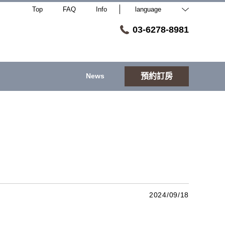
Top
FAQ
Info
language
03-6278-8981
News
預約訂房
2024/09/18