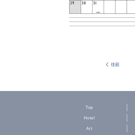
往前
Top
Hotel
Art