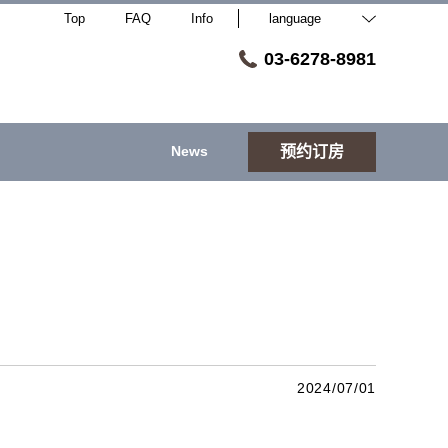
Top
FAQ
Info
language
03-6278-8981
News
预约订房
2024/07/01