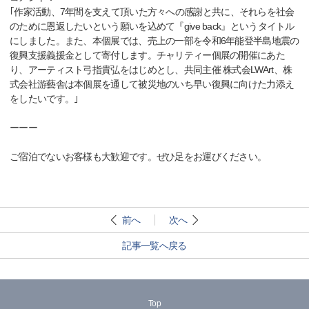
｢作家活動、7年間を支えて頂いた方々への感謝と共に、それらを社会
のために恩返したいという願いを込めて『give back』というタイトル
にしました。また、本個展では、売上の一部を令和6年能登半島地震の
復興支援義援金として寄付します。チャリティー個展の開催にあた
り、アーティスト弓指貴弘をはじめとし、共同主催 株式会LWArt、株
式会社游藝舎は本個展を通して被災地のいち早い復興に向けた力添え
をしたいです。｣
ーーー
ご宿泊でないお客様も大歓迎です。ぜひ足をお運びください。
前へ
次へ
記事一覧へ戻る
Top