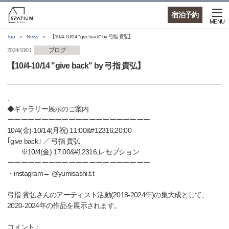
宿泊予約
MENU
Top
News
【10/4-10/14 "give back" by 弓指 貴弘】
ブログ
2024/10/01
【10/4-10/14 "give back" by 弓指 貴弘】
.
◆ギャラリー展示のご案内
ーーーーーーーーーーーーーーーーーーーーー
10/4(金)-10/14(月祝) 11:00&#12316;20:00
｢give back｣ ／ 弓指 貴弘
※10/4(金) 17:00&#12316;レセプション
ーーーーーーーーーーーーーーーーーーーーー
・instagram→ @yumisashi.t.t
弓指 貴弘さんのアーティスト活動(2018-2024年)の集大成として、
2020-2024年の作品を展示されます。
コメント：