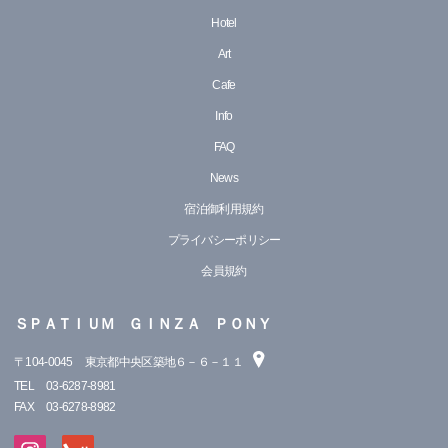
Hotel
Art
Cafe
Info
FAQ
News
宿泊御利用規約
プライバシーポリシー
会員規約
ＳＰＡＴＩＵＭ ＧＩＮＺＡ ＰＯＮＹ
〒
104-0045
東京都中央区築地６－６－１１
TEL
03-6287-8981
FAX
03-6278-8982