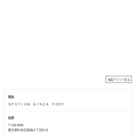
地図アプリで見る
宿名
ＳＰＡＴＩＵＭ ＧＩＮＺＡ ＰＯＮＹ
住所
〒104-0045
東京都中央区築地６丁目6-11