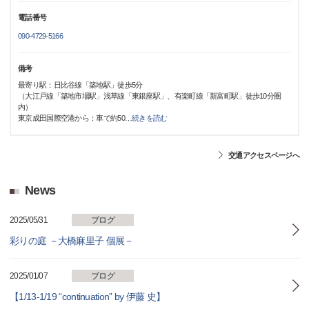
電話番号
090-4729-5166
備考
最寄り駅：日比谷線「築地駅」徒歩5分
（大江戸線「築地市場駅」浅草線「東銀座駅」、有楽町線「新富町駅」徒歩10分圏
内）
東京成田国際空港から：車で約50
…
続きを読む
交通アクセスページへ
News
2025/05/31
ブログ
彩りの庭 －大橋麻里子 個展－
2025/01/07
ブログ
【1/13-1/19 “continuation” by 伊藤 史】